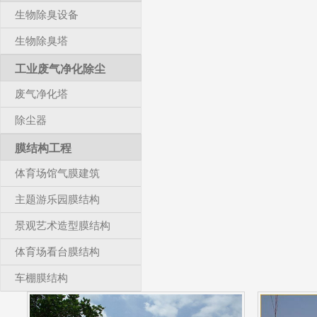
生物除臭设备
生物除臭塔
工业废气净化除尘
废气净化塔
除尘器
膜结构工程
体育场馆气膜建筑
主题游乐园膜结构
景观艺术造型膜结构
体育场看台膜结构
车棚膜结构