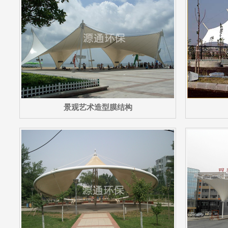
景观艺术造型膜结构