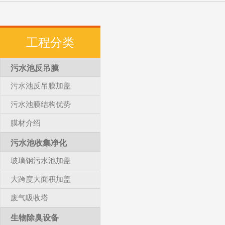
工程分类
污水池反吊膜
污水池反吊膜加盖
污水池膜结构优势
膜材介绍
污水池收集净化
玻璃钢污水池加盖
大跨度大面积加盖
废气吸收塔
生物除臭设备