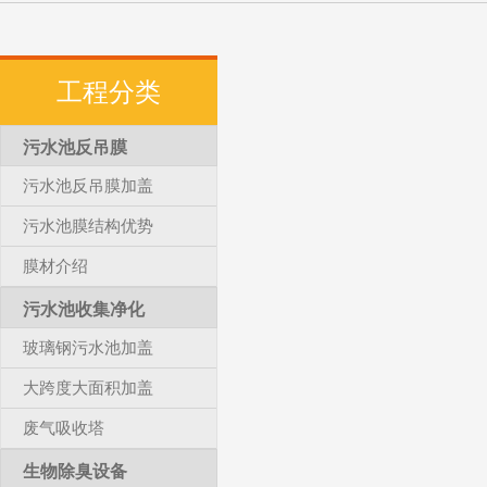
工程分类
污水池反吊膜
污水池反吊膜加盖
污水池膜结构优势
膜材介绍
污水池收集净化
玻璃钢污水池加盖
大跨度大面积加盖
废气吸收塔
生物除臭设备