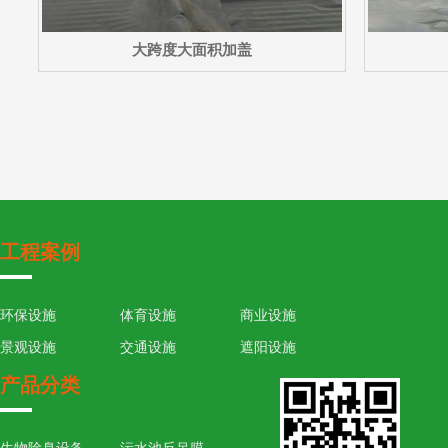
大跨度大面积加盖
工程案例
环保设施
体育设施
商业设施
景观设施
交通设施
遮阳设施
产品分类