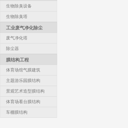
生物除臭设备
生物除臭塔
工业废气净化除尘
废气净化塔
除尘器
膜结构工程
体育场馆气膜建筑
主题游乐园膜结构
景观艺术造型膜结构
体育场看台膜结构
车棚膜结构